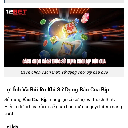
Cách chọn cách thức sử dụng chơi bịp bầu cua
Lợi Ích Và Rủi Ro Khi Sử Dụng Bầu Cua Bịp
Sử dụng
Bầu Cua Bịp
mang lại cả cơ hội và thách thức.
Hiểu rõ lợi ích và rủi ro sẽ giúp bạn đưa ra quyết định sáng
suốt.
Lợi Ích