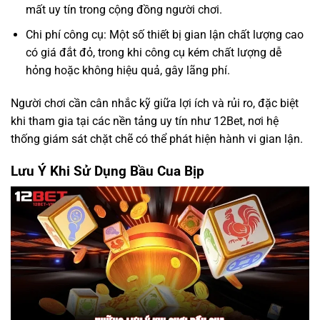
mất uy tín trong cộng đồng người chơi.
Chi phí công cụ: Một số thiết bị gian lận chất lượng cao
có giá đắt đỏ, trong khi công cụ kém chất lượng dễ
hỏng hoặc không hiệu quả, gây lãng phí.
Người chơi cần cân nhắc kỹ giữa lợi ích và rủi ro, đặc biệt
khi tham gia tại các nền tảng uy tín như 12Bet, nơi hệ
thống giám sát chặt chẽ có thể phát hiện hành vi gian lận.
Lưu Ý Khi Sử Dụng Bầu Cua Bịp