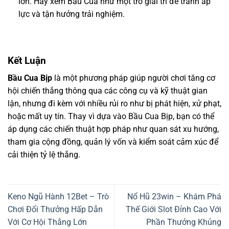
lớn. Hãy xem Bầu Cua như một trò giải trí để tránh áp
lực và tận hưởng trải nghiệm.
Kết Luận
Bầu Cua Bịp
là một phương pháp giúp người chơi tăng cơ
hội chiến thắng thông qua các công cụ và kỹ thuật gian
lận, nhưng đi kèm với nhiều rủi ro như bị phát hiện, xử phạt,
hoặc mất uy tín. Thay vì dựa vào Bầu Cua Bịp, bạn có thể
áp dụng các chiến thuật hợp pháp như quan sát xu hướng,
tham gia cộng đồng, quản lý vốn và kiểm soát cảm xúc để
cải thiện tỷ lệ thắng.
Keno Ngũ Hành 12Bet – Trò
Nổ Hũ 23win – Khám Phá
Chơi Đổi Thưởng Hấp Dẫn
Thế Giới Slot Đỉnh Cao Với
Với Cơ Hội Thắng Lớn
Phần Thưởng Khủng