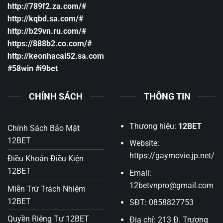
http://789f2.za.com/
#
http://kqbd.sa.com/
#
http://b29vn.ru.com/
#
https://888b2.co.com/
#
http://keonhacai52.sa.com
#58win #
i9bet
CHÍNH SÁCH
THÔNG TIN
Thương hiệu:
12BET
Chính Sách Bảo Mật
12BET
Website:
https://gaymovie.jp.net/
Điều Khoản Điều Kiện
12BET
Email:
12betvnpro@gmail.com
Miễn Trừ Trách Nhiệm
12BET
SĐT: 0858827753
Quyền Riêng Tư 12BET
Địa chỉ: 213 Đ. Trương