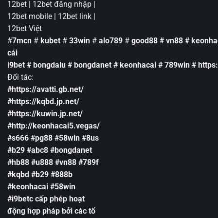
12bet | 12bet đăng nhập |
12bet mobile | 12bet link |
12bet Việt
#
7mcn
#
kubet
#
33win
#
alo789
#
good88
#
vn88
#
keonha
cái
i9bet
#
bongdalu
#
bongdanet
#
keonhacai
#
789win
#
https
Đối tác:
#
https://avatti.gb.net/
#
https://kqbd.jp.net/
#
https://kuwin.jp.net/
#
http://keonhacai5.vegas/
#
s666
#
pg88
#
58win
#
8us
#
b29
#
abc8
#
bongdanet
#
hb88
#
u888
#
vn88
#
789f
#
kqbd
#
b29
#
888b
#
keonhacai
#
58win
#i9betc cấp phép hoạt
động hợp pháp bởi các tổ