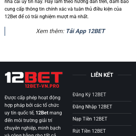
nhà cái uy tín này. Hãy làm theo hướng dẫn trên, đảm bảo
cung cấp thông tin chính xác và tuân thủ điều kiện của
12Bet để có trải nghiệm mượt mà nhất.
Xem thêm:
Tải App 12BET
LIÊN KẾT
Đăng Ký 12BET
Được cấp phép hoạt động
hợp pháp bởi các tổ chức
Đăng Nhập 12BET
uy tín quốc tế,
12Bet
mang
Nạp Tiền 12BET
đến môi trường giải trí
chuyên nghiệp, minh bạch
Rút Tiền 12BET
và công bằng cho tất cả