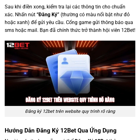
Sau khi điền xong, kiểm tra lại các thông tin cho chuẩn
xác. Nhấn nút
“Đăng Ký”
(thường có màu nổi bật như đỏ
hoặc xanh) để gửi yêu cầu. Cổng game gửi thông báo qua
sms hoặc mail. Bạn đã chính thức trở thành hội viên 12Bet!
Đăng ký 12bet trên website quy trình rõ ràng
Hướng Dẫn Đăng Ký 12Bet Qua Ứng Dụng