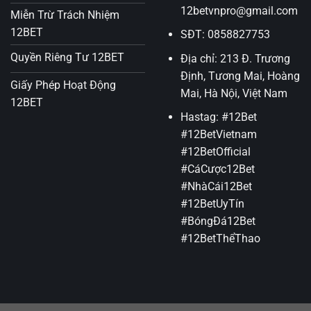
12betvnpro@gmail.com
Miễn Trừ Trách Nhiệm
12BET
SĐT: 0858827753
Quyền Riêng Tư 12BET
Địa chỉ: 213 Đ. Trương
Định, Tương Mai, Hoàng
Giấy Phép Hoạt Động
Mai, Hà Nội, Việt Nam
12BET
Hastag: #12Bet
#12BetVietnam
#12BetOfficial
#CáCược12Bet
#NhàCái12Bet
#12BetUyTín
#BóngĐá12Bet
#12BetThểThao