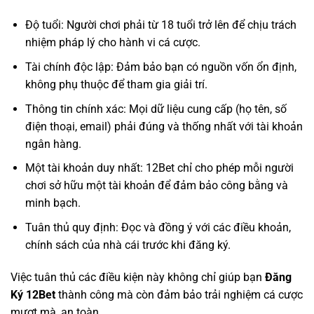
Độ tuổi: Người chơi phải từ 18 tuổi trở lên để chịu trách
nhiệm pháp lý cho hành vi cá cược.
Tài chính độc lập: Đảm bảo bạn có nguồn vốn ổn định,
không phụ thuộc để tham gia giải trí.
Thông tin chính xác: Mọi dữ liệu cung cấp (họ tên, số
điện thoại, email) phải đúng và thống nhất với tài khoản
ngân hàng.
Một tài khoản duy nhất: 12Bet chỉ cho phép mỗi người
chơi sở hữu một tài khoản để đảm bảo công bằng và
minh bạch.
Tuân thủ quy định: Đọc và đồng ý với các điều khoản,
chính sách của nhà cái trước khi đăng ký.
Việc tuân thủ các điều kiện này không chỉ giúp bạn
Đăng
Ký 12Bet
thành công mà còn đảm bảo trải nghiệm cá cược
mượt mà, an toàn.