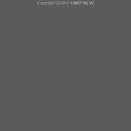
Copyright 2026 ©
12BET By Vũ