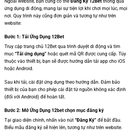
Ngoài website, bạn cũng có thể
Đăng Ký 12Bet
thông qua
ứng dụng di động, mang lại sự tiện lợi khi chơi mọi lúc, mọi
nơi. Quy trình này cũng đơn giản và tương tự như trên
website:
Bước 1: Tải Ứng Dụng 12Bet
Truy cập trang chủ 12Bet qua trình duyệt di động và tìm
mục
“Tải ứng dụng”
hoặc quét mã QR được cung cấp. Tùy
thuộc vào thiết bị, bạn sẽ được hướng dẫn tải app cho iOS
hoặc Android.
Sau khi tải, cài đặt ứng dụng theo hướng dẫn. Đảm bảo
thiết bị của bạn cho phép cài đặt từ nguồn không xác định
(đối với Android) để hoàn tất.
Bước 2: Mở Ứng Dụng 12bet chọn mục đăng ký
Tại giao diện chính, nhấn vào nút
“Đăng Ký”
để bắt đầu.
Biểu mẫu đăng ký sẽ hiện lên, tương tự như trên website.